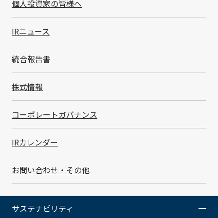
個人投資家の皆様へ
間で導入できます。
今後は、無線給電技術の統合によるさらなるメンテナ
ンスフリー化や、在庫管理アプリケーションとの連携を
IRニュース
進めてまいります。
また、商品棚や物流什器への展開を見据え、サイズや仕
統合報告書
様のカスタム提案にも柔軟に対応し、ハード・ソフト両
面から流通・小売・物流業界全体のDXを支援してまい
株式情報
ります。
コーポレートガバナンス
用途
小売店（コンビニエンスストア、ドラッグストア
IRカレンダー
等）における多品種・高回転商品の商品棚の在庫可視化
および欠品検知
物流倉庫内における小物品の在庫管理
お問い合わせ・その他
発表日
2026年2月25日
リリース番号
1186SCI
製品名
LoRaWAN®対応 在庫
サステナビリティ
自動計測アルゴリズム