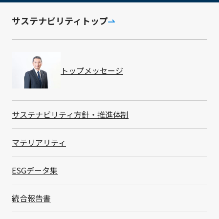
内蔵の加速度センサー
サステナビリティトップ
動し、距離測定とデー
り、動きのない時間帯
LoRaWAN®による広
長距離通信と低消費電力
特長詳細
います。複雑な配線工
トップメッセージ
つ、レイアウト変更等
将来の拡張性・カスタ
現在はToFセンサー
サステナビリティ方針・推進体制
ンシング手法と弊社の
形なパッケージの商品
外形寸法
マテリアリティ
通信方式
主な仕様
ESGデータ集
測距範囲
電源
電池寿命
統合報告書
受注活動開始時期
開始済み