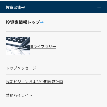
全体在庫の管理を超え、「今、その場にある在庫」を可
視化することで、サプライチェーン全体の効率化に貢献
投資家情報
します。
主な特長
投資家情報トップ
在庫状況の高精度な可視化
赤外線ToFセンサーにより、棚奥の基準面までの距離を
精密に測定し、在庫数として可視化。目視確認を不要と
IRライブラリー
し、人的ミスや欠品リスクを低減します。
振動検知による省電力・効率的なデータ送信
商品の取り出し時の振動を検知して計測・送信を実施。
必要なタイミングでのみ動作することで、省電力と通信
トップメッセージ
量の最小化を両立します。
約8年間駆動の長寿命設計
長期ビジョンおよび中期経営計画
低消費電力のLoRaWAN®通信を採用し、単3電池2本で
約8年間の連続運用が可能（1日30回の送信を想定）。
後付け可能なコンパクト設計
財務ハイライト
小型筐体（55mm×100mm×23mm）により既存什器
へ容易に設置可能。大規模な棚改修を必要とせず、短期