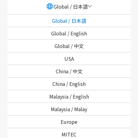
お問い合わせ
Global / 日本語
製品情報、カスタム対応についてご気軽にご相談
Global / 日本語
ください
Global /
English
Global /
中文
USA
用語集、生産中止品一覧、代理店情報についてはこちら
China /
中文
をご覧ください
China /
English
サポート情報
Malaysia /
English
Malaysia /
Malay
会社情報についての
Europe
お問い合わせ
MITEC