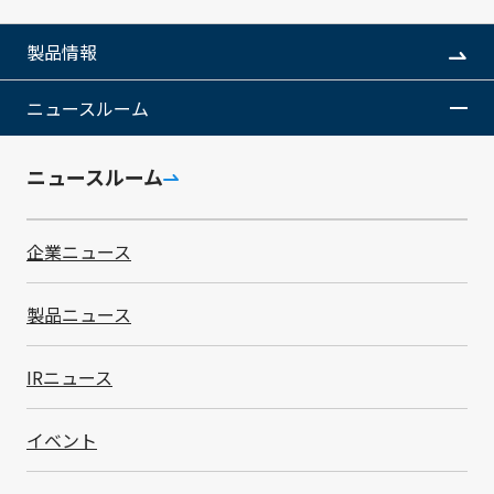
知技術、低消費電力のLoRaWAN®通信を組み合わせる
ことで、既存の什器に後付け可能な在庫管理ソリューシ
製品情報
ョンです。
小売業界における課題の一つが売れ筋商品の「棚欠
ニュースルーム
品」です。特に、多品種・高回転の商品では、バックヤ
ードには在庫があるにもかかわらず、店頭への補充が遅
ニュースルーム
れて発生する「店頭での品切れ」が、顧客満足度の低下
と直接的な売上ロスを招いています。
本センサーは、商品の取り出し時の「振動」をトリガ
企業ニュース
ーに在庫の減少を自動検知し、課題解決します。
「今、補充すべき棚」を特定
: 巡回不要で、補充が必
要なタイミングをリアルタイムに可視化。
製品ニュース
機会損失の最小化
: 店頭での欠品時間を大幅に短縮
し、売上ロスの発生を未然に防止。
IRニュース
本技術は小売店頭だけでなく、物流倉庫のピッキング
イベント
棚や製造現場の部品供給など、正確な「現物在庫」の把
握が求められる幅広い現場に応用可能です。