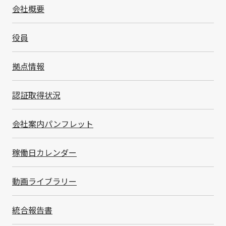
会社概要
役員
2026.02.25
拠点情報
認証取得状況
会社案内パンフレット
稼働日カレンダー
動画ライブラリー
当社は、小売店舗および物流倉庫における在庫管理業
務の省人化を目的として、在庫状況を効率的に可視化で
統合報告書
きる「LoRaWAN®対応 在庫管理センサー」を開発しま
した。本製品は、高精度な赤外線ToFセンサー、振動検