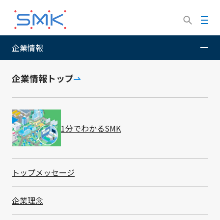
メ
イ
メ
ン
ニ
コ
ュ
企業情報
SMK株式会社
ニュースルーム
製品ニュース
2026
ン
ー
長寿命8年駆動の棚欠品検知ソリューション 「LoRaWAN®対
テ
応 在庫管理センサー」を開発
ン
企業情報トップ
ツ
に
移
動
1分でわかるSMK
長寿命8年駆動の棚欠品検知ソ
リューション 「LoRaWAN®対
応 在庫管理センサー」を開発
トップメッセージ
- LoRaWAN®通信×赤外線ToFセンサー×振動検
企業理念
知により、在庫管理を可視化 –
製品ニュース