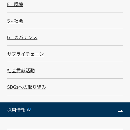
サンプル価格
お問合せください
E - 環境
S - 社会
お問い合わせはこちら
G - ガバナンス
製品ページ
サプライチェーン
社会貢献活動
PDF版ダウンロード
SDGsへの取り組み
採用情報
製品についての