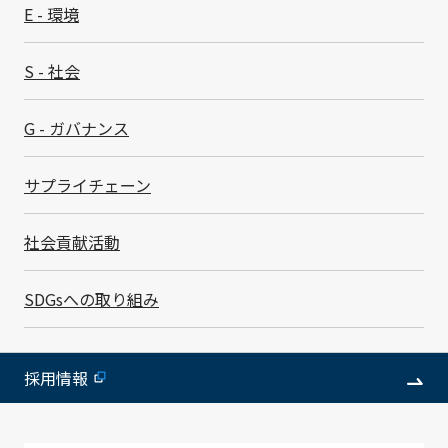
E - 環境
S - 社会
G - ガバナンス
サプライチェーン
社会貢献活動
SDGsへの取り組み
SDGsへの取り組み
採用情報