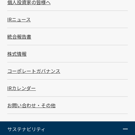
Social
個人投資家の皆様へ
社会
IRニュース
人権
統合報告書
人的資本
株式情報
労働安全衛生
品質・顧客からの信頼
コーポレートガバナンス
IRカレンダー
Governance
ガバナンス
お問い合わせ・その他
コーポレートガバナンス
サステナビリティ