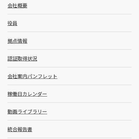
進し、持続可能な社会の実現に貢献し
会社概要
てまいります。
役員
拠点情報
認証取得状況
会社案内パンフレット
稼働日カレンダー
動画ライブラリー
統合報告書
サステナビリティ方針・推進体制