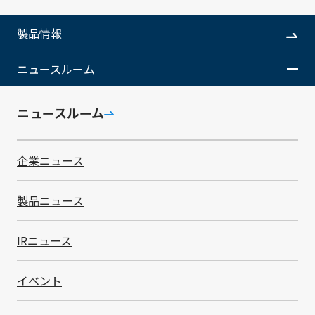
SMKのサステナビリティ推進体制をご紹介します。
製品情報
ニュースルーム
ニュースルーム
企業ニュース
製品ニュース
マテリアリティ
IRニュース
持続的な企業価値向上に向けて優先的に対処すべき課題
イベント
を特定し、具体的な取り組みを進めています。