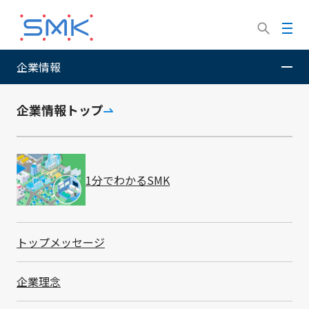
メ
イ
メ
ン
ニ
コ
ュ
企業情報
SMK株式会社
サステナビリティ
ン
ー
テ
ン
企業情報トップ
ツ
に
サステナビリティ
移
動
1分でわかるSMK
トップメッセージ
トップメッセージ
SMKは、お客様や社会の課題を解決
する製品・サービスを提供するととも
企業理念
に、ESG＆サステナビリティ経営を推