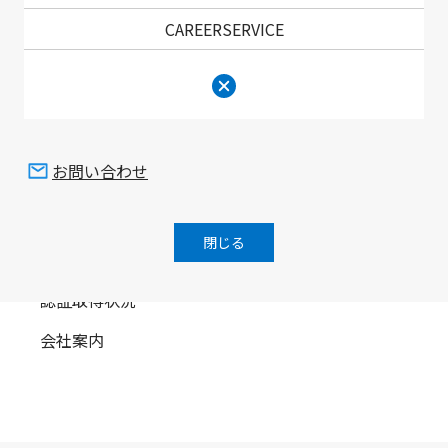
CAREERSERVICE
統合報告書
お問い合わせ
ESGデータ集
閉じる
コーポレートガバナンス報告書
認証取得状況
会社案内
画面最上