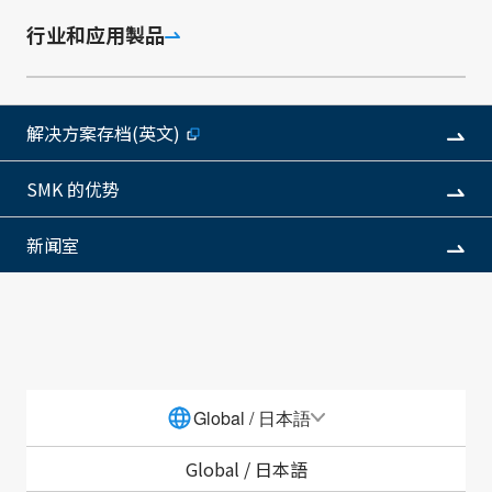
行业和应用製品
解决方案存档(英文)
我们提供多种充分采用先进技术的解决方案。由此来满足
各种医疗保健的需求，并通过可靠性较高的解决方案，支
SMK 的优势
援健康富裕的生活。
新闻室
类别列表
Global / 日本語
Global /
日本語
行业和应用类的产品