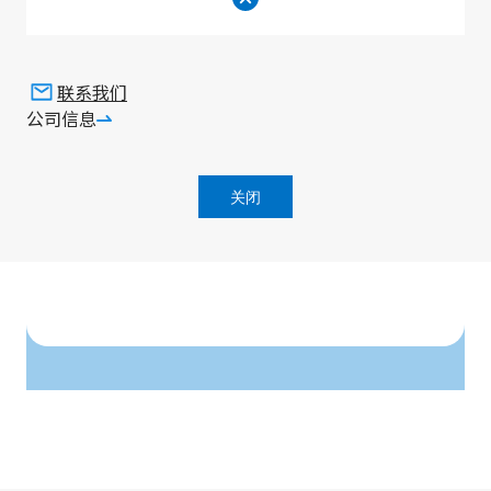
技术支持
联系我们
公司信息
公司信息查询
如需咨询企业、投资者相关和可持续发展的信息，
关闭
请点击此处。
返回顶部