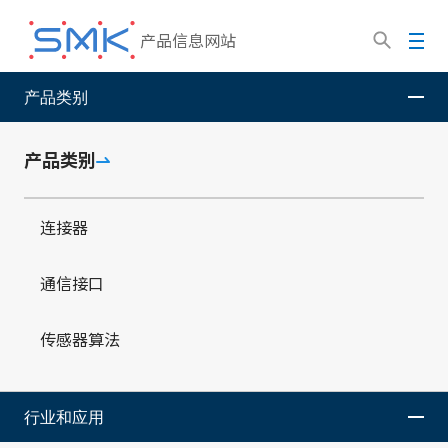
跳
转
菜
产品信息网站
到
单
主
产品类别
SMK股份有限公司
产品信息网站
行业和应用
医疗保
要
健
内
容
产品类别
连接器
医疗保健
通信接口
传感器算法
行业和应用