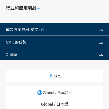
等SMK原创的外部接口连接器。
行业和应用製品
--
例
解决方案存档(英文)
SMK 的优势
新闻室
产品咨询
登录
如需产品信息和定制服务，请随时与我们联系
Global / 日本語
Global /
日本語