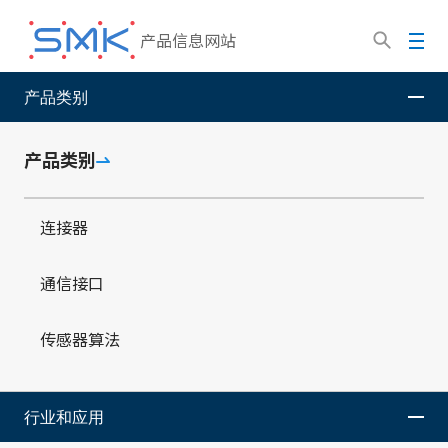
跳
转
菜
产品信息网站
到
单
主
产品类别
SMK股份有限公司
产品信息网站
产品类别
连接器
要
外部接口连接器
内
容
产品类别
连接器
外部接口连接器
通信接口
传感器算法
外部接口连接器 系列列表
行业和应用
提供USB连接器等标准外部接口连接器或者多芯、矩形