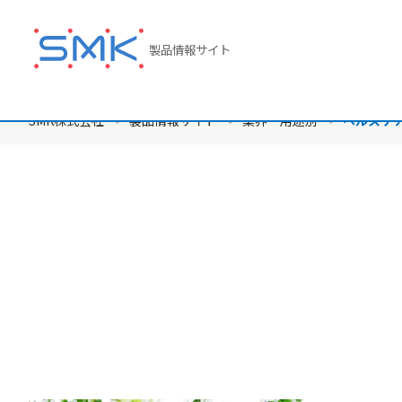
メ
イ
製品情報サイト
ン
コ
ン
テ
SMK株式会社
製品情報サイト
業界・用途別
ヘルスケ
ン
ツ
に
移
動