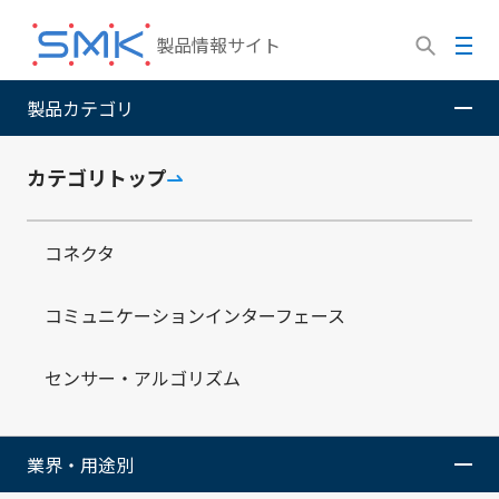
メ
イ
メ
製品情報サイト
ン
ニ
コ
ュ
製品カテゴリ
SMK株式会社
製品情報サイト
利用案内（技術情報ダウ
ン
ー
ンロードサイト）
テ
ン
カテゴリトップ
ツ
に
コネクタ
移
利用案内（技術情報ダウンロー
動
ドサイト）
コミュニケーションインターフェース
センサー・アルゴリズム
SMK技術情報ダウンロードサイト
ではSMKホームペ
ージ製品情報に掲載しているコネクタ、ジャック、スイ
業界・用途別
ッチのCADデータ（stp, igs, dxf, 3D PDF）や2D図面を