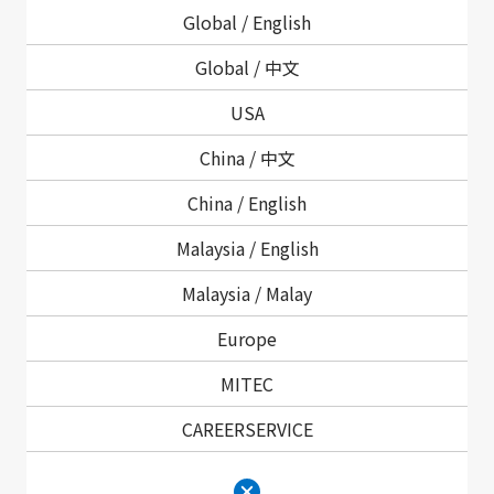
Global /
English
※
会員登録がお済みでない方は、
新規会員登録手順
をご参照ください。
Global /
中文
製品情報サイトTOPページから利用する
USA
場合
China /
中文
ヘッダー右上の「ログイン」ボタンを押してください。
China /
English
ログイン後、製品詳細ページの「技術データ」から、必
Malaysia /
English
要な項目を選んでクリックでダウンロードいただけま
す。
Malaysia /
Malay
Europe
MITEC
CAREERSERVICE