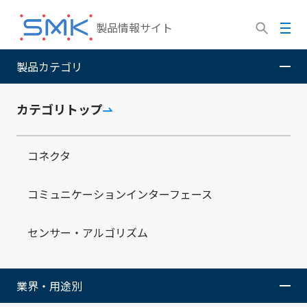
メ
イ
メ
製品情報サイト
ン
ニ
コ
ュ
製品カテゴリ
SMK株式会社
製品情報サイト
製品ラインナップ
コ
ン
ー
ネクタ
テ
ン
カテゴリトップ
ツ
に
コネクタ
移
コネクタ
動
コミュニケーションインターフェース
センサー・アルゴリズム
基板対基板(FPC)コネクタ、高周波同軸コネクタ、イン
タフェースコネクタ、電源コネクタなど、多岐にわたる
市場のニーズに応えるため、さまざまなカテゴリの高品
質なコネクタを提供しています。
業界・用途別