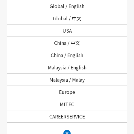
製品情報、カスタム対応についてご気軽にご相談
Global /
English
ください
Global /
中文
USA
China /
中文
用語集、生産中止品一覧、代理店情報についてはこちら
をご覧ください
China /
English
Malaysia /
English
サポート情報
Malaysia /
Malay
Europe
会社情報についての
MITEC
お問い合わせ
CAREERSERVICE
会社情報、IR情報、サステナビリティ情報につい
てのお問い合わせはこちら