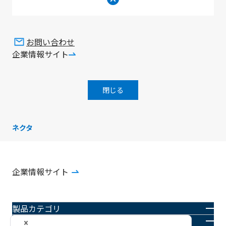
お問い合わせ
企業情報サイト
画面最上
閉じる
SMK株式会社
製品情報サイト
製品ラインナップ
コ
ネクタ
企業情報サイト
製品カテゴリ
業界・用途別