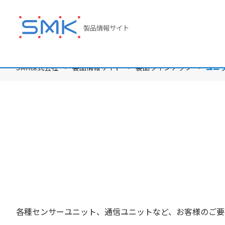
メ
イ
製品情報サイト
ン
コ
ン
テ
SMK株式会社
製品情報サイト
製品ラインナップ
ユニ
ン
ツ
に
移
動
各種センサーユニット、通信ユニットなど、お客様のご要