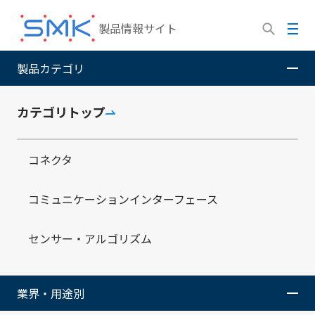
メ
イ
メ
製品情報サイト
ン
ニ
コ
ュ
製品カテゴリ
SMK株式会社
製品情報サイト
SMKの強み
SCI事業部
ン
ー
テ
ン
カテゴリトップ
ツ
に
SCI事業部
コネクタ
移
動
コミュニケーションインターフェース
センサー・アルゴリズム
業界・用途別