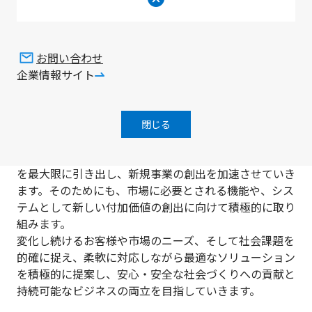
し、新規事業の創出を加速
従来から培ってきた「Sensing技術」
お問い合わせ
「Communication技術」「Interface技術」を単独で進
企業情報サイト
化させるアプローチだけでは、お客様の期待に十分に応
えることが難しくなっています。
私たちは、これらの技術をクロスさせ、また融合するこ
閉じる
とで新しい付加価値を生み出していくことが重要である
と考えています。今後は、保有する技術のシナジー効果
を最大限に引き出し、新規事業の創出を加速させていき
ます。そのためにも、市場に必要とされる機能や、シス
テムとして新しい付加価値の創出に向けて積極的に取り
組みます。
変化し続けるお客様や市場のニーズ、そして社会課題を
的確に捉え、柔軟に対応しながら最適なソリューション
を積極的に提案し、安心・安全な社会づくりへの貢献と
持続可能なビジネスの両立を目指していきます。