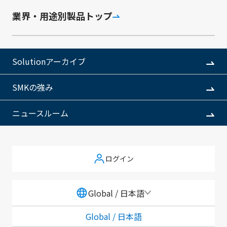
業界・用途別製品トップ
SCI事業部とは、リモコン、スイッチ、カメラモジュー
Solutionアーカイブ
ルなど幅広い製品を扱っている事業部です。IoT時代を
支える「Sensing技術」、情報社会の発展に寄与する
SMKの強み
「Communication技術」、自動車などの操作性を向上
させる「Interface技術」を融合させ、新たな市場、新
ニュースルーム
しい事業、新しい商品の開発を行っています。
ログイン
事業部長メッセージ
SCI事業部の強み
SCI事業部の取り組みと製品
Global / 日本語
社会課題解決に向けた取り組み
Global / 日本語