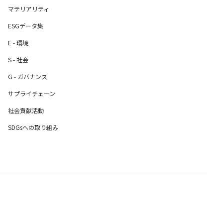
マテリアリティ
ESGデータ集
E - 環境
S - 社会
G - ガバナンス
サプライチェーン
社会貢献活動
SDGsへの取り組み
画面最上部へ