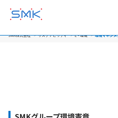
メ
イ
ン
コ
ン
テ
SMK株式会社
サステナビリティ
E - 環境
環境マネジメ
ン
ツ
に
移
動
SMKグループ環境憲章