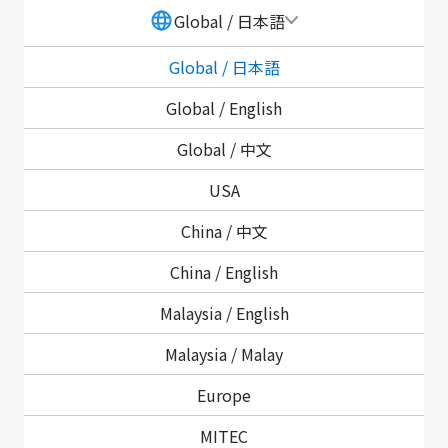
知的財産の保護と活用
Global / 日本語
Global / 日本語
SMKは、創造した知的財産の適切な保護および社外の
Global /
English
有用な知的財産の有効活用が競争優位性の源泉になると
の認識のもと、知的財産への積極的な投資を行うととも
Global /
中文
に、その活用を通じて社会と事業に貢献する取り組みを
USA
行っています。
China /
中文
取り組み
China /
English
Malaysia /
English
知的財産の保護に関する法令の遵守、他者の知的財産
権の尊重
Malaysia /
Malay
職務発明に対する報奨制度の設置による発明・創作活
Europe
動の促進
発明等の成果について、事業上重要な国における適切
MITEC