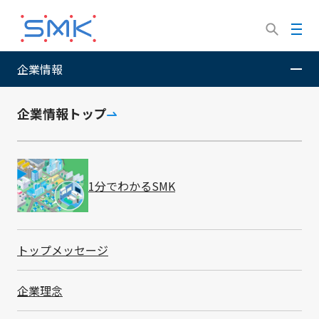
メ
イ
メ
ン
ニ
コ
ュ
企業情報
SMK株式会社
サステナビリティ
G - ガバナンス
情報
ン
ー
セキュリティ・知的財産
テ
ン
企業情報トップ
ツ
に
移
情報セキュリティ・知的財産
動
1分でわかるSMK
トップメッセージ
情報管理
電子情報セキュリティの強化
知的財産の保護と活用
企業理念