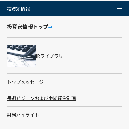
ため、本則となる「TN個人情報管理規程」を制定し、
投資家情報
海外子会社ごとの規程整備と管理体制の構築を行いまし
た。
投資家情報トップ
また、違反があった場合には適正な処分を行うことを規
程に明記し、個人情報保護の遵守を担保しています。
近年の世界的な個人情報保護強化の流れを受け、各国の
個人情報保護法も改定が進んでいるため、最新の情報を
入手し、法令に対応した管理体制の見直しに努めていき
IRライブラリー
ます。
内部監査
トップメッセージ
長期ビジョンおよび中期経営計画
ルール通りに情報が管理されていることを担保するた
め、営業秘密と個人情報の両方について毎年内部監査を
実施し、問題点の是正を行っています。
財務ハイライト