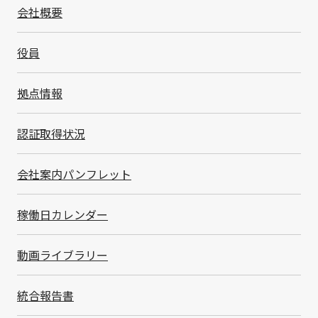
会社概要
情報管理
役員
拠点情報
体制
認証取得状況
SMKでは、営業秘密および個人情報の保護ならびに関
会社案内パンフレット
連法令の遵守を重要な経営課題として認識しています。
この課題に対応するため、CSR・サステナビリティ委員
会の傘下に営業秘密管理委員会（委員長：副社長）を設
稼働日カレンダー
置し、情報管理の徹底に努めています。
動画ライブラリー
営業秘密管理
統合報告書