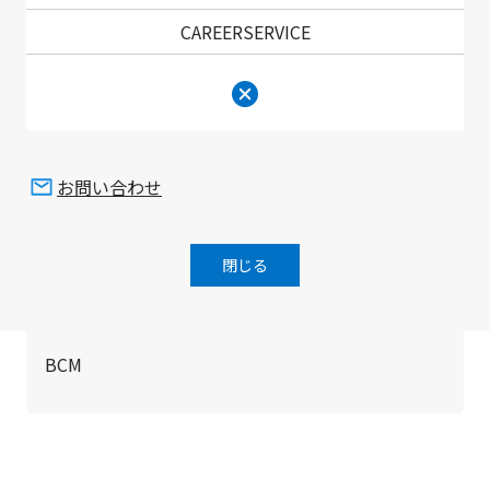
な時期の権利取得およびその管理・活用
CAREERSERVICE
社外との技術的連携の推進とその知的財産の活用によ
る新事業の創出
知的財産に関する社内教育および啓蒙活動の実施
お問い合わせ
G - ガバナンス
閉じる
コーポレートガバナンス
コンプライアンス
BCM
画面最上