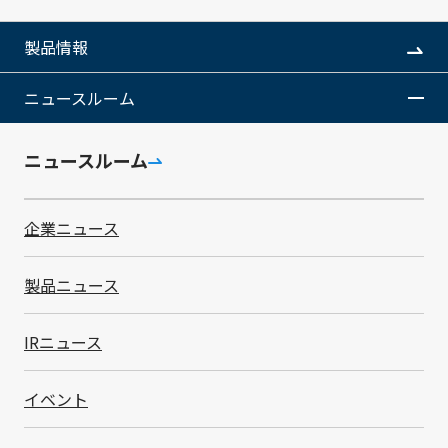
当社が保有する技術上または営業上の重要な秘密情報の
保護・管理を徹底するため、「営業秘密管理規程」およ
製品情報
び「営業秘密管理運営基準」を制定しています。
営業秘密管理規程では、営業秘密および企業秘密の適切
ニュースルーム
な活用、漏洩防止、法令遵守を定めており、営業秘密管
理運営基準ではその具体的な管理方法を定めています。
その定めに基づき、重要な秘密情報の管理に努めていま
ニュースルーム
す。
また、入社時の研修に「営業秘密・企業秘密の管理」を
組み込み、社員一人ひとりの意識向上に努めています。
企業ニュース
個人情報管理
製品ニュース
IRニュース
SMKでは、2005年に日本でプライバシーポリシーを制
定して以来、個人情報の保護および適正な活用に取り組
んできました。2017年に日本を対象とした「個人情報
イベント
管理規程」の制定および管理体制の構築を行い、これを
皮切りに、2021年にはグループ全体の管理を強化する