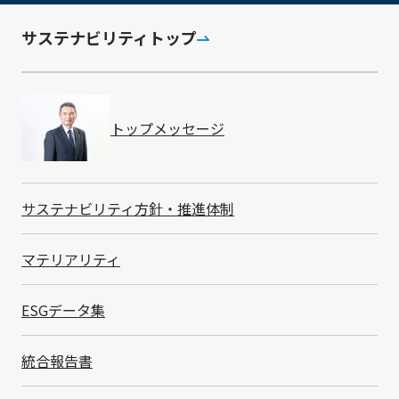
サステナビリティトップ
取り組み
外部からの不正侵入防止やウイルス感染防止のシステ
ム構築
トップメッセージ
外部機関による全拠点での脆弱性テスト実施と、専門
的な知見を取り入れた情報セキュリティのさらなる高
度化
サステナビリティ方針・推進体制
電子情報の持ち出し管理やデータの暗号化による情報
セキュリティ事件・事故の未然防止
マテリアリティ
IT-BCPについては、「
BCM
」ページをご覧ください。
ESGデータ集
情報セキュリティマネジメントシステム
統合報告書
情報セキュリティの管理体制について、欧州自動車業界