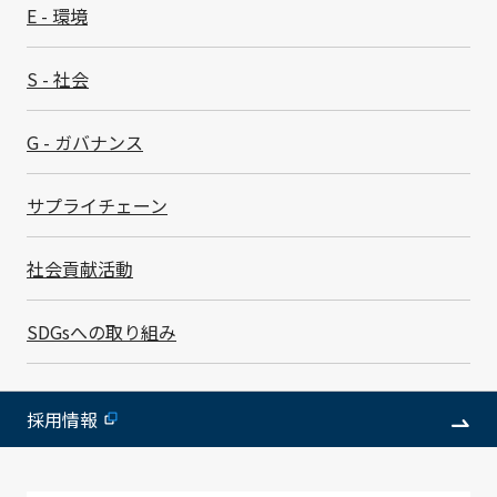
E - 環境
における情報セキュリティ評価であるTISAXの認証を取
得しました。認証取得拠点の一覧は、「
認証取得状況
」
ページをご覧ください。
S - 社会
社員教育
G - ガバナンス
サプライチェーン
年1回、社内ネットワークへのアクセス権を持つグルー
プ全社員を対象に、サイバー攻撃の手口、不審メールへ
社会貢献活動
の対応方法、ウイルス感染が疑われる場合の対応手順な
どについて教育を行っています。さらに年に2回、事前
通知なしの不審メール訓練を実施しています。メールを
SDGsへの取り組み
開き本文内のURLや添付ファイルをクリックする不適切
な対応を行った社員には再度教育を行うなど、徹底した
情報セキュリティ意識向上に努めています。
採用情報