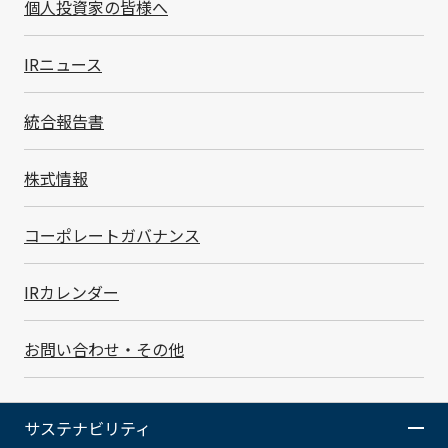
個人投資家の皆様へ
電子情報セキュリティの強化
IRニュース
統合報告書
体制
株式情報
SMKは、2005年に「電子情報セキュリティポリシー」
を制定し、電子情報の保護と管理に取り組んできまし
コーポレートガバナンス
た。その後、IT技術の進歩による社会環境の変化を受
け、2023年9月に「電子情報セキュリティ基本規程」と
して改定しました。また、2026年6月には、あらたに
IRカレンダー
「SMK情報セキュリティポリシー」を作成し、社内外に
公開しています。このポリシーや規程のもとで、CIOを
お問い合わせ・その他
委員長とするTN IT委員会が中心となってセキュリティ
方針や対策について審議し、グループ全体に展開する体
制を構築しています。
サステナビリティ
SMK情報セキュリティポリシー（0.4MB）