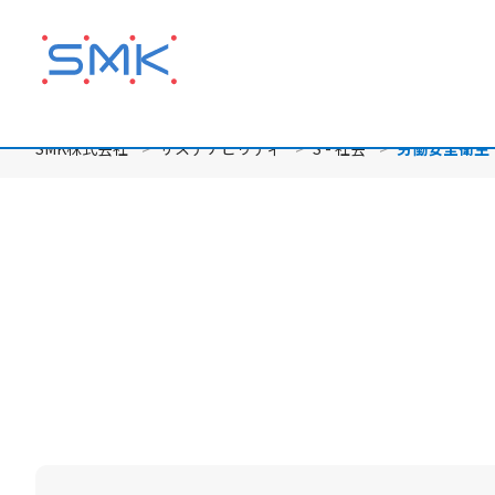
メ
イ
ン
コ
ン
テ
SMK株式会社
サステナビリティ
S - 社会
労働安全衛生
ン
ツ
に
移
動