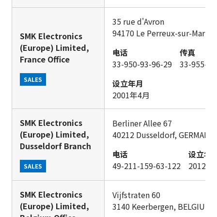
35 rue d'Avron
94170 Le Perreux-sur-Marne
SMK Electronics
(Europe) Limited,
电话
传真
France Office
33-950-93-96-29
33-955-93
SALES
设立年月
2001年4月
SMK Electronics
Berliner Allee 67
(Europe) Limited,
40212 Dusseldorf, GERMANY
Dusseldorf Branch
电话
设立年
49-211-159-63-122
2012年
SALES
SMK Electronics
Vijfstraten 60
(Europe) Limited,
3140 Keerbergen, BELGIUM