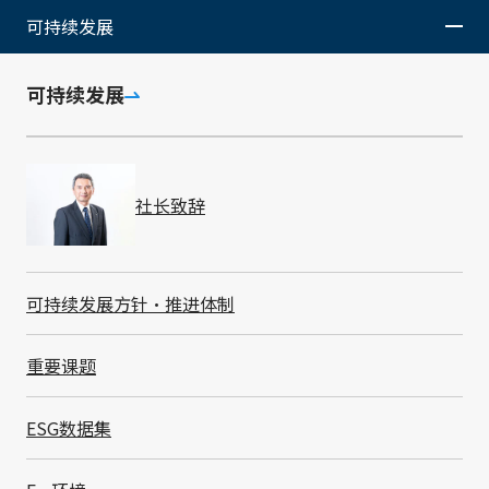
WORKS
可持续发展
URL
https://smkchina.smk
可持续发展
.co.jp/
(中文/英文)
香港九龙九龙湾宏照道15号 9/F
Unit E, 9/F, No. 15 Wang C
社长致辞
KONG
电话
传真
SMK Trading (H.K.)
852-2795-4451
852-
Ltd.
可持续发展方针・推进体制
总经理
设立
SALES
关 贵之
199
重要课题
URL
https://smkchina.smk
ESG数据集
.co.jp/
(中文/英文)