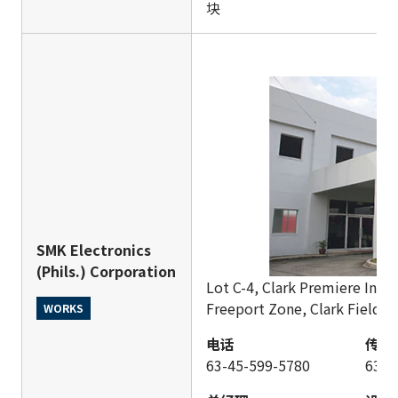
块
SMK Electronics
(Phils.) Corporation
Lot C-4, Clark Premiere Indus
Freeport Zone, Clark Field,
WORKS
电话
传真
63-45-599-5780
63-4