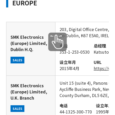
EUROPE
203, Digital Office Centre, 
Co Dublin, K67 E5A0, IRELA
SMK Electronics
(Europe) Limited,
电话
总经理
Dublin H.Q.
353-1-253-0530
Katsutoshi 
SALES
设立年月
URL
2015年4月
https://w
Unit 15 (suite 4), Parsons C
SMK Electronics
Aycliffe Business Park, Newto
(Europe) Limited,
County Durham, DL5 6ZE, U.
U.K. Branch
电话
设立年月
SALES
44-1325-300-770
1995年4