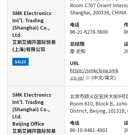
Room C707 Orient Internatio
Shanghai, 200336, CHINA
SMK Electronics
Int'l. Trading
电话
传真
(Shanghai) Co.,
86-21-6278-5600
86-2
Ltd.
艾斯艾姆开国际贸易
总经理
设立
(上海)有限公司
秦 史和
200
SALES
URL
https://smkchina.smk
.co.jp/
(中文/英文)
SMK Electronics
北京市顺义区安庆大街9号巨鸿
Int'l. Trading
Room 610, Block B, Juhong B
(Shanghai) Co.,
District, Beijing, 101318, CH
Ltd.
电话
设立
Beijing Office
86-10-6461-4001
200
艾斯艾姆开国际贸易