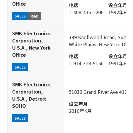
Office
电话
设立年月
1-408-436-2206
1992年8月
SALES
R&D
SMK Electronics
399 Knollwood Road, Suite 
Corporation,
White Plains, New York 1060
U.S.A., New York
Office
电话
设立年月
1-914-328-9150
1991年8月
SALES
SMK Electronics
Corporation,
51830 Grand River Ave #1010
U.S.A., Detroit
设立年月
SOHO
2010年4月
SALES