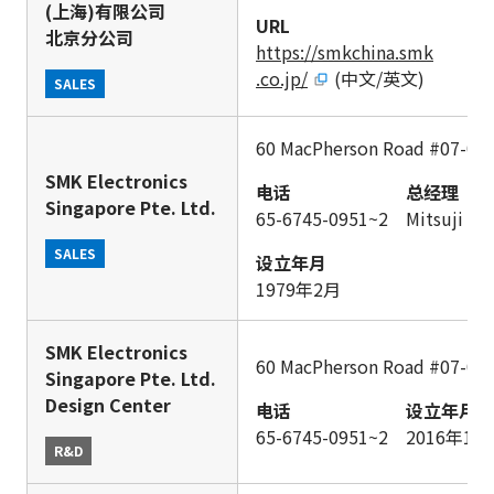
(上海)有限公司
URL
北京分公司
https://smkchina.smk
.co.jp/
(中文/英文)
SALES
60 MacPherson Road #07-09
SMK Electronics
电话
总经理
Singapore Pte. Ltd.
65-6745-0951~2
Mitsuji Ya
SALES
设立年月
1979年2月
SMK Electronics
60 MacPherson Road #07-09
Singapore Pte. Ltd.
Design Center
电话
设立年月
65-6745-0951~2
2016年1月
R&D