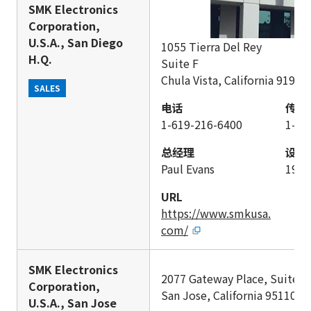
SMK Electronics
Corporation,
U.S.A., San Diego
1055 Tierra Del Rey
H.Q.
Suite F
Chula Vista, California 91910 
SALES
电话
传真
1-619-216-6400
1-61
总经理
设立
Paul Evans
197
URL
https://www.smkusa.
com/
SMK Electronics
2077 Gateway Place, Suite 1
Corporation,
San Jose, California 95110 U.
U.S.A., San Jose