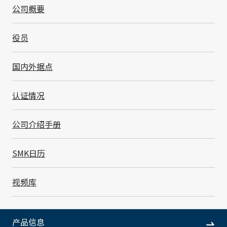
公司概要
役员
国内外据点
ASIA
EUROPE
认证情况
NORTH AMERICA
公司介绍手册
SMK日历
ASIA
视频库
台北市大同區鄭州路87號11樓
产品信息
11F-2, No.87, Zhengzhou Roa