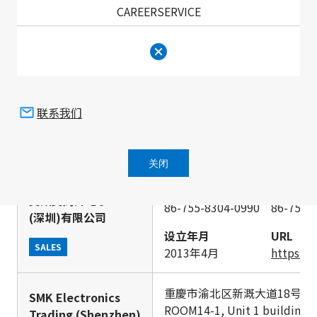
CAREERSERVICE
总经理
设立
小坂 泰英
199
主要产品型录
URL
连接器、电缆束、插座
https
联系我们
广东省深圳市福田区泰然四路26
SMK Electronics
9th Floor Room F, Tairan Jin
Trading
District, Shenzhen, Guangdo
关闭
(Shenzhen)Co.,
Ltd.
电话
传真
艾斯艾姆开电子
86-755-8304-0990
86-755-
(深圳)有限公司
设立年月
URL
SALES
2013年4月
https://
重慶市渝北区新溉大道18号山頂
SMK Electronics
ROOM14-1, Unit 1 building 1
Trading (Shenzhen)