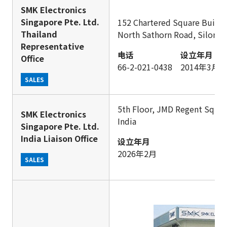
SMK Electronics
Singapore Pte. Ltd.
152 Chartered Square Buildi
Thailand
North Sathorn Road, Silom, 
Representative
电话
设立年月
Office
66-2-021-0438
2014年3月
SALES
5th Floor, JMD Regent Squa
SMK Electronics
India
Singapore Pte. Ltd.
India Liaison Office
设立年月
2026年2月
SALES