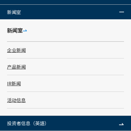
SMK High-Tech
电话
传真
新闻室
Taiwan Trading
886-2-2518-3650
886-
Co., Ltd.
艾斯艾姆开股份
总经理
设立
新闻室
有限公司
桥本 清孝
199
SALES
URL
企业新闻
https://smkchina.smk
.co.jp/
(中文/英文)
产品新闻
香港九龙九龙湾宏照道15号 9/F
IR新闻
Unit E, 9/F, No. 15 Wang C
KONG
活动信息
SMK Electronics
电话
传真
(H.K.) Ltd.
852-2795-4451
852-
香港昭和电子有限公
司
投资者信息（英語）
总经理
设立
黄 立身
197