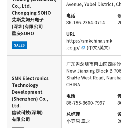
Avenue, Yubei District, Cho
Co., Ltd.
Chongqing SOHO
电话
设立
艾斯艾姆开电子
86-186-2364-0714
201
(深圳)有限公司
重庆SOHO
URL
https://smkchina.smk
SALES
.co.jp/
(中文/英文)
广东省深圳市南山区西丽沙河西
New Jianxing Block B 706, J
ShaHe West Road, Nanshan D
SMK Electronics
CHINA
Technology
Development
电话
传真
(Shenzhen) Co.,
86-755-8600-7997
86-7
Ltd.
信敏科技(深圳)
总经理
设立
有限公司
⼩笠原 章之
200