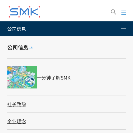
跳
转
菜
到
单
主
公司信息
SMK股份有限公司
公司信息
国内外据点
海外据点
要
内
容
公司信息
海外据点
一分钟了解SMK
社长致辞
企业理念