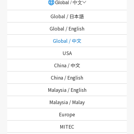
Global / 中文
器、开关、組件
Global /
日本語
Global /
English
Global / 中文
USA
China / 中文
SMK Electronics
China /
English
(Shenzhen) Co.,
Malaysia /
English
Ltd.
和林电子(深圳)
广东省深圳市南山区西丽松白公
Malaysia /
Malay
有限公司
Section 5, Bldg. 23, Baiwangx
Street, Nanshan District, S
Europe
WORKS
电话
传真
MITEC
86-755-8600-0999
86-7