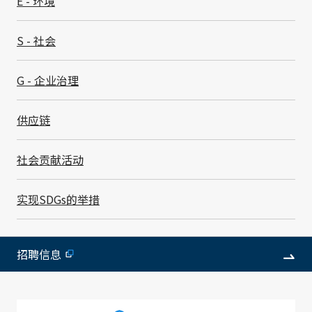
E - 环境
S - 社会
G - 企业治理
SMK Electronics
供应链
(Dongguan) Co.,
广东省东莞市高埗镇振兴大道
Ltd.
Second East Turning, Zhenx
社会贡献活动
東莞昭和电子有限公
Guangdong, 523289, CHINA
司
实现SDGs的举措
电话
传真
WORKS
R&D
86-769-8887-3451~3
86-7
总经理
设立
招聘信息
黄 立身
199
主要产品型录
URL
遥控器、插座、连接
http