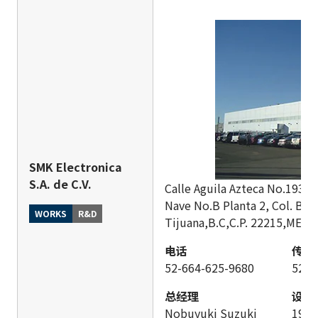
SMK Electronica
S.A. de C.V.
Calle Aguila Azteca No.19308
Nave No.B Planta 2, Col. Baj
WORKS
R&D
Tijuana,B.C,C.P. 22215,MEXI
电话
传真
52-664-625-9680
52-6
总经理
设立
Nobuyuki Suzuki
198