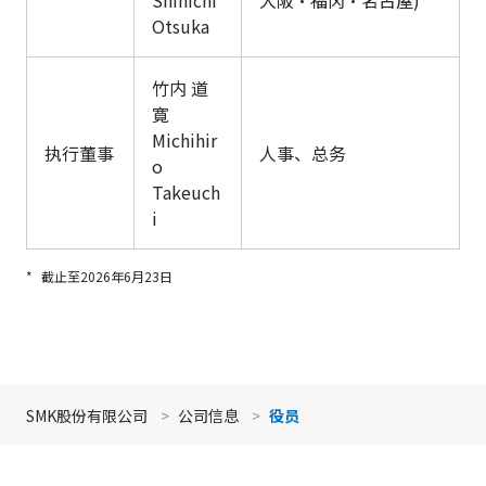
Shinichi
大阪・福冈・名古屋)
Otsuka
竹内 道
寛
Michihir
执行董事
人事、总务
o
Takeuch
i
*
截止至2026年6月23日
返回顶部
SMK股份有限公司
公司信息
役员