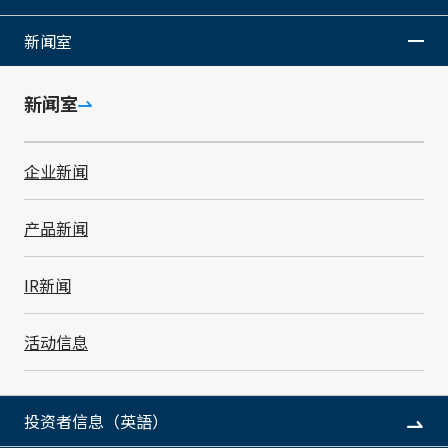
新闻室
1993年10月
1999年4月
加入本公司
经营策划室长
新闻室
2002年6月
2004年6月
执行役员
常务执行董事
企业新闻
2005年5月
2006年6月
经营策划室主
就任董事
管
产品新闻
2008年4月
2008年6月
销售总部部长
就任董事副社长
IR新闻
2009年6月
2012年4月
活动信息
就任代表董事
就任代表董事社长(现任)
副社长
投资者信息（英語）