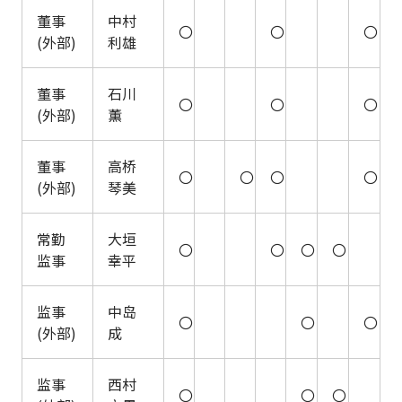
董事
中村
〇
〇
〇
(外部)
利雄
董事
石川
〇
〇
〇
(外部)
薫
董事
高桥
〇
〇
〇
〇
(外部)
琴美
常勤
大垣
〇
〇
〇
〇
监事
幸平
监事
中岛
〇
〇
〇
(外部)
成
监事
西村
〇
〇
〇