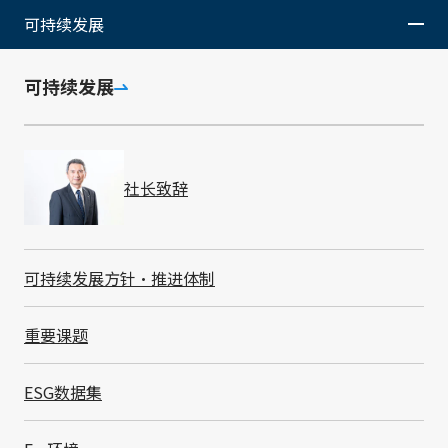
可持续发展
可持续发展
社长致辞
代表董事副社长
可持续发展方针・推进体制
池尾 政信
Masanobu Ikeo
重要课题
主管
技术、环境、财务、新业务
ESG数据集