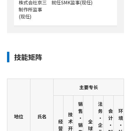
株式会社京三
就任SMK监事(现任)
制作所监事
(现任)
技能矩阵
主要专长
销
法
售
务
会
环
技
地位
氏名
・
・
计
境
经
术
全
销
企
・
・
营
开
球