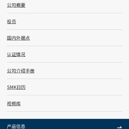
公司概要
役员
国内外据点
认证情况
代表董事社长
池田 靖光
公司介绍手册
Yasumitsu Ikeda
主管
内部监杳
SMK日历
视频库
履历
产品信息