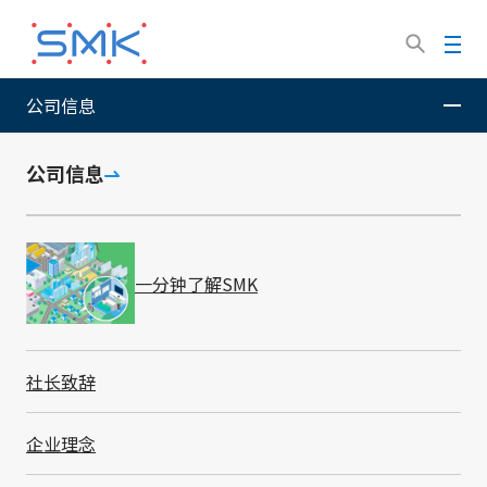
跳
转
菜
到
单
主
公司信息
SMK股份有限公司
公司信息
役员
要
内
容
公司信息
关闭
役员
一分钟了解SMK
董事
社长致辞
企业理念