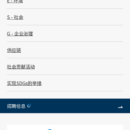
E - 环境
履历
S - 社会
G - 企业治理
1979年4月
2012年4月
加入本公司
CS事业部部长
供应链
2012年5月
2013年6月
SMK
执行役员、CS事业部主管
Electronics
社会贡献活动
(Shenzhen)
Co., Ltd. 董
实现SDGs的举措
事长
2018年6月
2022年4月
常务执行董事
技术总部主管(现任)
招聘信息
2022年6月
2026年4月
就任代表董事
CFO、财务企划部主管(现任)