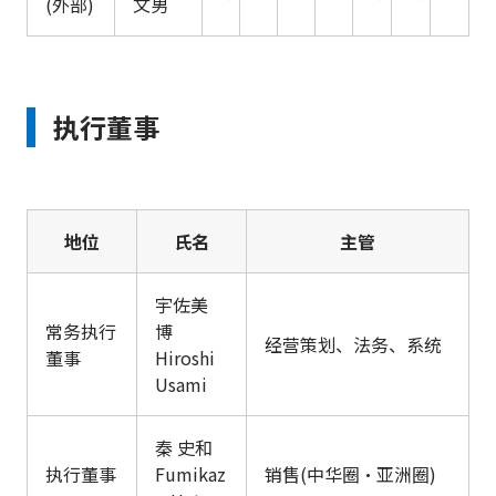
(外部)
文男
执行董事
地位
氏名
主管
宇佐美
常务执行
博
经营策划、法务、系统
董事
Hiroshi
Usami
秦 史和
执行董事
Fumikaz
销售(中华圈・亚洲圈)