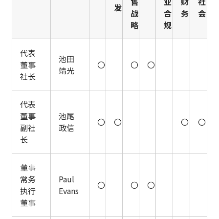
售
业
财
社
发
战
合
务
会
略
规
代表
池田
董事
〇
〇
〇
靖光
社长
代表
董事
池尾
〇
〇
〇
〇
副社
政信
长
董事
常务
Paul
〇
〇
〇
执行
Evans
董事