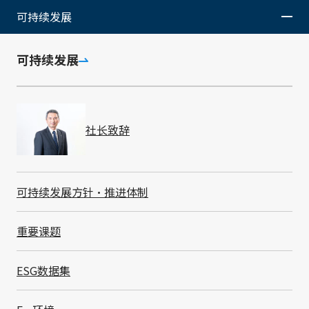
可持续发展
本公司将遵守有关处理个人信息的适用法律法规及其他规
可持续发展
范。
本公司将确保个人信息的正确性，并实施安全的管理。
为了防止个人数据的泄露、丢失、损毁或者安全地管理个
人数据，本公司将建立个人信 息处理规程等，采取合理
社长致辞
的信息安全对策并妥善管理。
4. 个人信息的管理体制及组织
可持续发展方针・推进体制
本公司将任命个人信息保护管理员，妥善管理个人信息。
重要课题
5. 应对咨询及投诉
ESG数据集
对于个人信息的公开、修改、停用、删除等要求及有关个