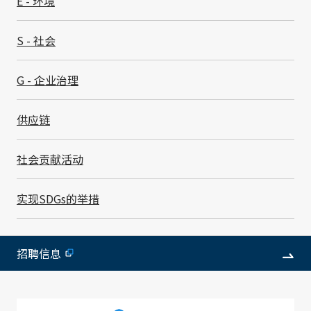
E - 环境
人信息处理的咨询及投诉，本公司将合理迅速地加以应
对。
S - 社会
6. 修订本个人信息保护政策等
G - 企业治理
供应链
本公司将适当地修订和致力于改善包括本个人信息保护政
策在内的个人信息的妥善保管等措施。
社会贡献活动
实现SDGs的举措
关于处理个人信息
招聘信息
1. 个人信息的使用目的