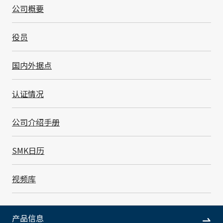
公司概要
*
请阅读「SMK」为「SMK株式会社(日本)」。
*
如果您想与SMK株式会社（日本）联系个人信息，请用邮件发送至
役员
supp-web@smk.co.jp。
如果您是美国加州的访问者，
请点击这里查看
SMK Electronics Corporation,
国内外据点
U.S.A. 的个人信息保护政策。
*
请阅读「SMK」为「SMK株式会社(日本)」。
认证情况
*
如果您想与SMK株式会社（日本）联系个人信息，请用邮件发送至
supp-web@smk.co.jp。
公司介绍手册
SMK日历
个人信息保护政策
视频库
SMK株式会社（以下简称“本公司”）充分认识到保护
产品信息