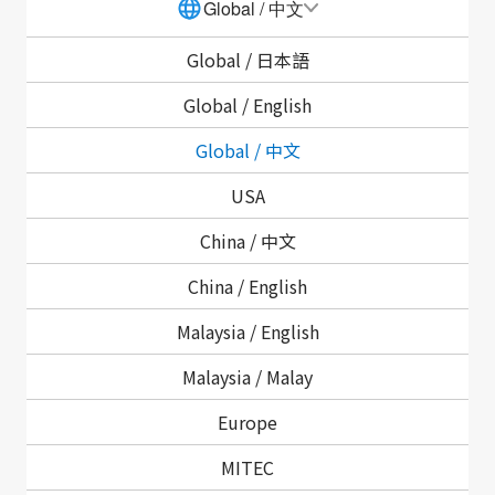
关于所取得的个人信息，本公司只在以下使用目的或者通
Global / 中文
知的使用目的范围内以及履行上述业务所需的范围内使
用。
Global /
日本語
①
Global /
English
从交易方处取得的信息：用于提供产品和服务、提供信
Global / 中文
息、问卷调查、促销活动、应对交易方咨询等前项相关的
业务；
USA
②
China / 中文
从股东处取得的信息：用于股东及股份的管理业务、股东
China /
English
或公司行驶权力和履行义务、依据法律法规制作文件等；
Malaysia /
English
③
Malaysia /
Malay
从应聘者处取得的信息：用于招聘活动、招聘后的人事及
安全管理；
Europe
MITEC
2. 向第三方提供个人信息