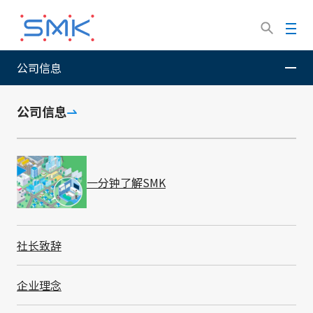
跳
转
菜
到
单
主
公司信息
SMK股份有限公司
个人信息保护政策
要
内
容
公司信息
个人信息保护政策
一分钟了解SMK
社长致辞
重要通知
如果您是EEA（欧洲经济区）的访问者，
企业理念
请点击这里查看
SMK Electronics(Europe) Limited
的个人信息保护政策。