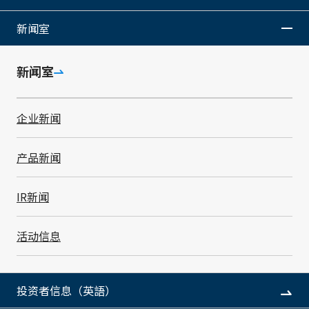
个人信息的重要性，不仅要遵守有关处理个人信息的法律
法规，而且还规定了如下个人信息保护政策，并且寻求贯
新闻室
彻落实到董事及员工，致力于保护和妥善处理个人信息。
新闻室
1. 取得个人信息
企业新闻
本公司将通过合法及公平的手段取得个人信息。
产品新闻
2. 使用个人信息
IR新闻
本公司主营电子部件及电子机器的制造销售及其附带相关
的业务和房地产租赁及其附带相关的业务，所取得的个人
活动信息
信息只限用于取得时通知或公开的使用目的范围以及履行
上述业务所需的范围。
投资者信息（英語）
3. 管理个人信息