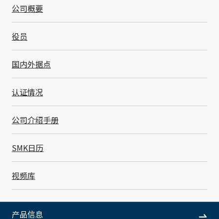
之力将替代战略和当地重建战略相结合的业务连续性计划
公司概要
（BCP）抬到了新的高度。我们将没有电、建筑物没法
用、职员不能上班等资源制约作为主要着眼点, 根据地
役员
震、火灾、水灾、火山喷发、传染病等事件的特异性, 开
展应对多重危险的业务连续性管理（BCM）。
国内外据点
认证情况
公司介绍手册
SMK日历
视频库
产品信息