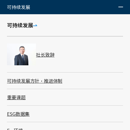
可持续发展
IT-BCP
可持续发展
在涉及到业务连续性的重要基础设施IT系统上也制定了
BCP, 强化了灾害和网络攻击等风险防范对策。
制定BCP时, 实施了业务影响分析（BIA）, 设定了IT系统
社长致辞
的恢复优先级和目标恢复时间。在灾难发生时, 预先分配
的恢复团队将根据此优先级和恢复手册进行恢复。另外，
为了验证BCP的有效性, 假定多个对事业的影响进行定期
训练, 并根据其结果对BCP进行重新评估。
可持续发展方针・推进体制
作为日常的对策, 对于重要的IT系统在东京和北陆的2个
据点的数据中心设置服务器, 相互进行备份, 以打造抗灾
重要课题
能力强的IT系统。这样一来, 即使一个系统瘫痪, 另一个
系统也可以继续使用。另外, 我们还积极推进使用云服
ESG数据集
务。
我们还建立了对所有IT系统进行备份并迅速恢复的体制,
用于应对网络攻击。与此同时, 组建了计算机安全事件应