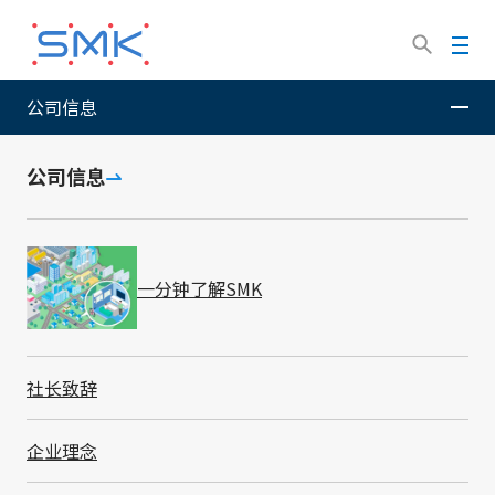
跳
转
菜
到
单
主
公司信息
SMK股份有限公司
可持续发展
G - 企业治理
BCM
要
内
容
公司信息
BCM
一分钟了解SMK
业务连续性管理（BCM）
社长致辞
企业理念
SMK为了在灾害发生时将影响降至最低, 并履行对利益相
关者的责任, 由2007年设置的BCM委员会带头, 举全公司