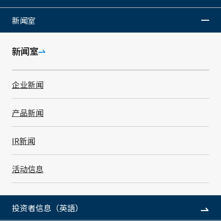
体制
新闻室
由事业部或国内外的生产事业所带头积极开展业务连续性
新闻室
工作, 由BCM委员会负责确认各组织的应对情况并支援其
活动。通过BCP的制作和训练, 致力于强化每一位职员的
危机应对能力。
企业新闻
产品新闻
IR新闻
活动信息
投资者信息（英語）