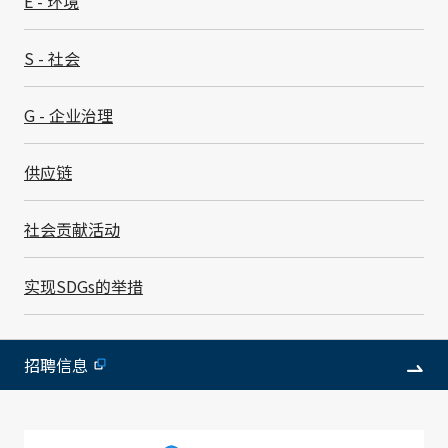
E - 环境
急响应小组（CSIRT）, 快速确定故障发生的原因, 防止发
生二次伤害。
S - 社会
SMK将中断时间超过BIA中设定的目标恢复时间的定义为
严重事件, 并将其目标次数设定为每年零次。
G - 企业治理
供应链
其他主要举措
社会贡献活动
销售活动
实现SDGs的举措
为了能在其他据点替代接单等相关业务, 实现处理方法的
通用化, 并且定期在各据点之间进行测试
采购
招聘信息
致力于建立快速替代采购机制, 供应链BCM的详情请参
阅"
供应链
"页面。
进出口
研究和实践替代运输路线