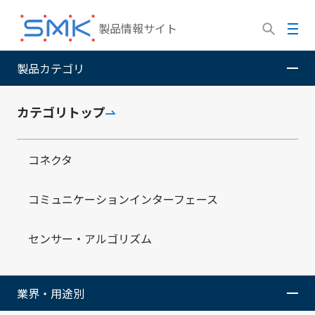
メ
イ
メ
製品情報サイト
ン
ニ
コ
ュ
製品カテゴリ
SMK株式会社
製品情報サイト
製品ラインナップ
ユ
ン
ー
ニット・モジュール
エナジーハーベスト
低消費動作型
テ
のSCPS LoRaWAN®対応Tracker
ン
カテゴリトップ
ツ
に
コネクタ
移
動
低消費動作型のSCPS（自立給
コミュニケーションインターフェース
電型）LoRaWAN®対応Tracker
センサー・アルゴリズム
※
SCPS: Self-Contained Power Supply
業界・用途別