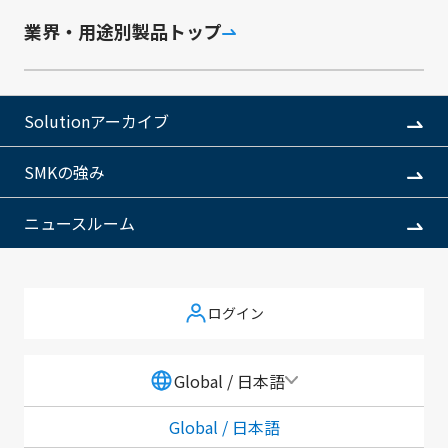
業界・用途別製品トップ
ユースケース
主な特長
製品例
関連製品
Solutionアーカイブ
SMKの強み
SMKが開発した自立給電型のLoRaWAN®対応トラッカ
ーです。このトラッカーはエナジーハーベスト技術を使
ニュースルーム
用しており、PVセルと二次電池を内蔵しています。
また、LoRaWAN®、GNSS、Wi-Fi®レシーバも搭載して
おり、屋内外での位置情報を追跡できます。屋外利用に
おいては、対候性設計および防水設計（IPX7）を施し
ログイン
ているため、厳しい環境下でも使用可能です。
Global / 日本語
Global / 日本語